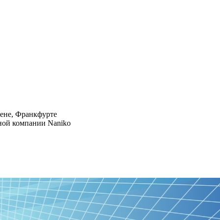
хене, Франкфурте
дной компании Naniko