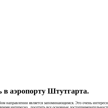
ь в аэропорту Штутгарта.
бом направлении является запоминающимся. Это очень интересно
 время интересно, посетить все основные достопримечательност