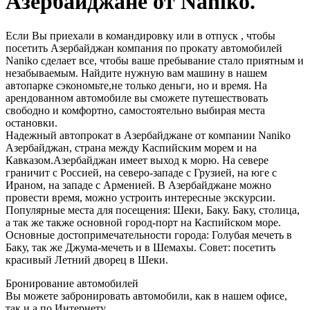
Азербайджане от Naniko.
Если Вы приехали в командировку или в отпуск , чтобы
посетить Азербайджан компания по прокату автомобилей
Naniko сделает все, чтобы ваше пребывание стало приятным и
незабываемым. Найдите нужную вам машину в нашем
автопарке сэкономьте,не только деньги, но и время. На
арендованном автомобиле вы сможете путешествовать
свободно и комфортно, самостоятельно выбирая места
остановки.
Надежный автопрокат в Азербайджане от компании Naniko
Азербайджан, страна между Каспийским морем и на
Кавказом.Азербайджан имеет выход к морю. На севере
граничит с Россией, на северо-западе с Грузией, на юге с
Ираном, на западе с Арменией. В Азербайджане можно
провести время, можно устроить интересные экскурсии.
Популярные места для посещения: Шеки, Баку. Баку, столица,
а так же также основной город-порт на Каспийском море.
Основные достопримечательности города: Голубая мечеть в
Баку, так же Джума-мечеть и в Шемахы. Совет: посетить
красивый Летний дворец в Шеки.
Бронирование автомобилей
Вы можете забронировать автомобили, как в нашем офисе,
так и а по Интернету.