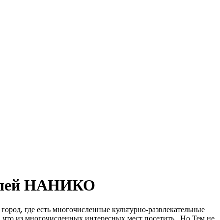
билей НАНИКО
 город, где есть многочисленные культурно-развлекательные
ь, что из многочисленных интересных мест посетить. Но Тем не