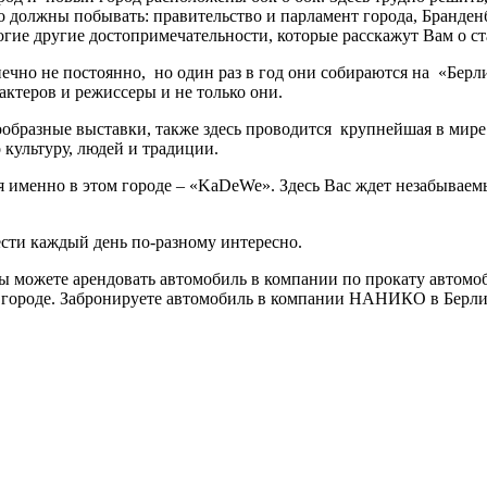
 должны побывать: правительство и парламент города, Бранденб
гие другие достопримечательности, которые расскажут Вам о ст
онечно не постоянно, но один раз в год они собираются на «Бе
ктеров и режиссеры и не только они.
образные выставки, также здесь проводится крупнейшая в мире 
 культуру, людей и традиции.
 именно в этом городе – «KaDeWe». Здесь Вас ждет незабывае
ести каждый день по-разному интересно.
 Вы можете арендовать автомобиль в компании по прокату авт
в городе. Забронируете автомобиль в компании НАНИКО в Берли