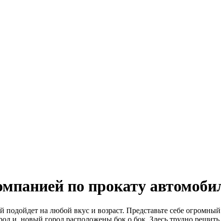
 компанией по прокату автомо
 подойдет на любой вкус и возраст. Представьте себе огромный
город и новый город расположены бок о бок. Здесь трудно решит