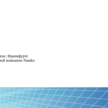
хене, Франкфурте
дной компании Naniko