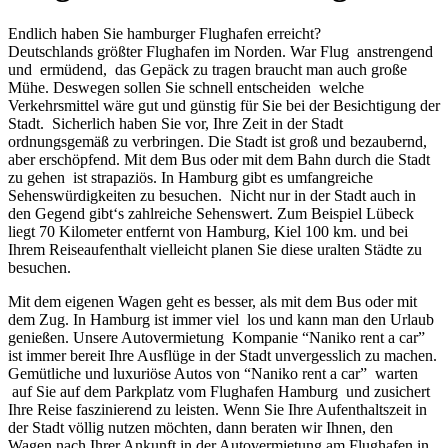
Endlich haben Sie hamburger Flughafen erreicht?
Deutschlands größter Flughafen im Norden. War Flug anstrengend
und ermüdend, das Gepäck zu tragen braucht man auch große
Mühe. Deswegen sollen Sie schnell entscheiden welche
Verkehrsmittel wäre gut und günstig für Sie bei der Besichtigung der
Stadt. Sicherlich haben Sie vor, Ihre Zeit in der Stadt
ordnungsgemäß zu verbringen. Die Stadt ist groß und bezaubernd,
aber erschöpfend. Mit dem Bus oder mit dem Bahn durch die Stadt
zu gehen ist strapaziös. In Hamburg gibt es umfangreiche
Sehenswürdigkeiten zu besuchen. Nicht nur in der Stadt auch in
den Gegend gibt‘s zahlreiche Sehenswert. Zum Beispiel Lübeck
liegt 70 Kilometer entfernt von Hamburg, Kiel 100 km. und bei
Ihrem Reiseaufenthalt vielleicht planen Sie diese uralten Städte zu
besuchen.
Mit dem eigenen Wagen geht es besser, als mit dem Bus oder mit
dem Zug. In Hamburg ist immer viel los und kann man den Urlaub
genießen. Unsere Autovermietung Kompanie “Naniko rent a car”
ist immer bereit Ihre Ausflüge in der Stadt unvergesslich zu machen.
Gemütliche und luxuriöse Autos von “Naniko rent a car” warten
auf Sie auf dem Parkplatz vom Flughafen Hamburg und zusichert
Ihre Reise faszinierend zu leisten. Wenn Sie Ihre Aufenthaltszeit in
der Stadt völlig nutzen möchten, dann beraten wir Ihnen, den
Wagen nach Ihrer Ankunft in der Autovermietung am Flughafen in